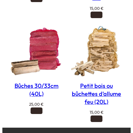
15,00
€
Bûches 30/33cm
Petit bois ou
(40L)
bûchettes d’allume
feu (20L)
25,00
€
15,00
€